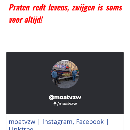
Praten redt levens, zwijgen is soms
voor altijd!
moatvzw | Instagram, Facebook |
Linktree